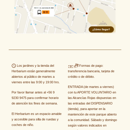
Los jardines y la tienda del
Formas de pago:
Herbarium están generalmente
transferencia bancaria, tarjeta de
abiertos al público de martes a
crédito o de débito.
viernes entre las 9:00 y 19:00 hrs.
ENTRADA (de martes a viernes)
Por favor llamar antes al +56 9
con tu APORTE VOLUNTARIO en
9230 9475 para confirmar horario
las Alcancías Rojas dispuestas en
de atención los fines de semana.
las entradas del DISPENSARIO
(tienda), para aportar en la
El Herbarium es un espacio amable
mantención de este parque abierto
y accesible para silla de ruedas
y
a la comunidad. Sábado y domingo
coches de niño.
según valores indicados en