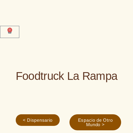
0
Foodtruck La Rampa
< Dispensario
Espacio de Otro
Mundo >